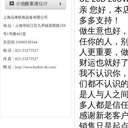
小池酸素液位计
亲
您好，本
上海品俸机电设备有限公司
多多支持！
地 址：上海市松江区九亭镇寅西路359
做生意也好
号1号楼401室
任你的人，
关启润:15000338344
人更重要，
电 话：021-33275527
传 真：021-33275527
财运也就好
网 址：http://www.keihin-sh.com/
我不认识你
们都不认识
是人与人之
多人都是信
感谢新老客
销售只是起