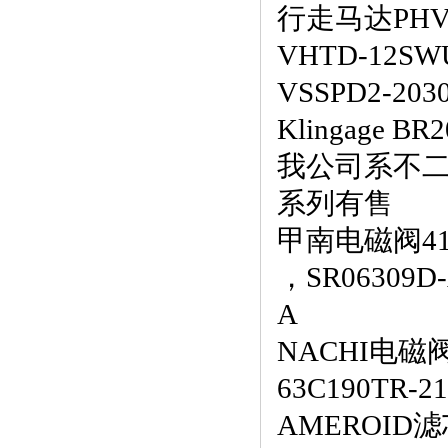
行走马达
PHV
VHTD-12SW
VSSPD2-203
Klingage B
我公司系不
系列有售
甲南电磁阀414
，
SR06309D
A
NACHI
电磁
63C190TR-2
AMEROID
滤