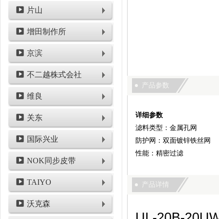
片山
增田制作所
京滨
不二越株式会社
产品参数
维良
详细参数
关东
滤料类型：金属孔网
国际兴业
防护网：双面镀锌铁丝网
性能：精密过滤
NOK同步皮带
TAIYO
产品详情
沃克森
UL-20B-2